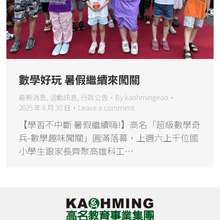
數學好玩 暑假繼續來闖關
最新消息
,
活動訊息
,
行政公告
By
kaohmingeao
2025 年 6 月 30 日
Leave a comment
【學習不中斷 暑假繼續嗨!】高名「超級數學奇
兵-數學趣味闖關」圓滿落幕，上週六上千位國
小學生跟家長齊聚高雄科工…