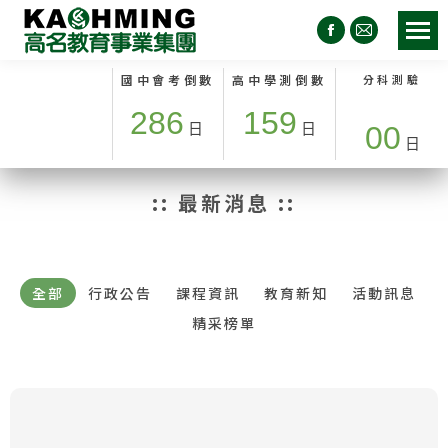
國中會考倒數
高中學測倒數
分科測驗
286
159
日
日
00
日
:: 最新消息 ::
全部
行政公告
課程資訊
教育新知
活動訊息
精采榜單