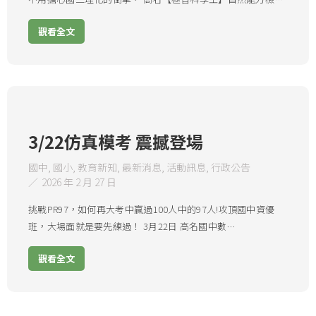
觀看全文
金
手
頭
提
腦
3/22仿真模考 震撼登場
袋
｜
金
塗
Good
頭
國中
,
國小
,
教育新知
,
最新消息
,
活動訊息
,
行政公告
2026 年 2 月 27 日
鴉
To
腦
2021
創
Great
｜
挑戰PR97，如何再大考中贏過100人中的97人!攻頂國中資優
高
意
｜
自
班，大場面就是要先練過！ 3月22日 高名國中數…
名
比
自
然
菁
賽
然
科
觀看全文
英
｜
科
學
盃
快
學
能
頒
樂
競
力