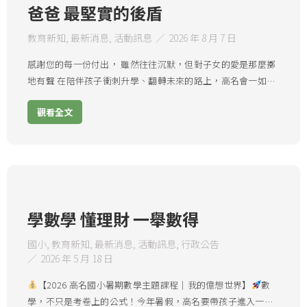
爸爸 最堅實的後盾
教育新知
,
最新消息
,
活動訊息
2026 年 8 月 7 日
感謝您的每一份付出， 雖然往往沉默，但對子女的愛是那麼擲
地有聲 在陪伴孩子衝刺升學、翻轉未來的路上，高名會一如…
觀看全文
學數學 懂理財 一舉數得
國小
,
教育新知
,
最新消息
,
活動訊息
,
行政公告
2026 年 5 月 18 日
【2026 高名國小暑期數學主題課程｜我的億想世界】
數
學，不只是考卷上的公式！今年暑假，高名要帶孩子進入一…