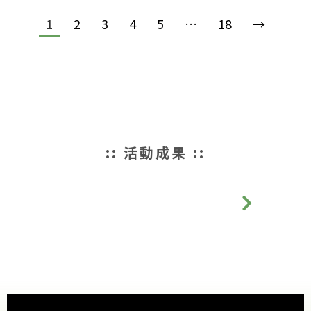
獎
上
賽
實
典
學
｜
驗
1
2
3
4
5
…
18
→
禮
趣
頒
記
｜
GO
獎
實
2022
2021
2021
2021
年 1
年 4
年 4
年 4
月 15
月 23
月 23
月 23
日
日
日
日
觀
觀
觀
觀
看
:: 活動成果 ::
看
看
看
全
全
全
全
文
文
文
文