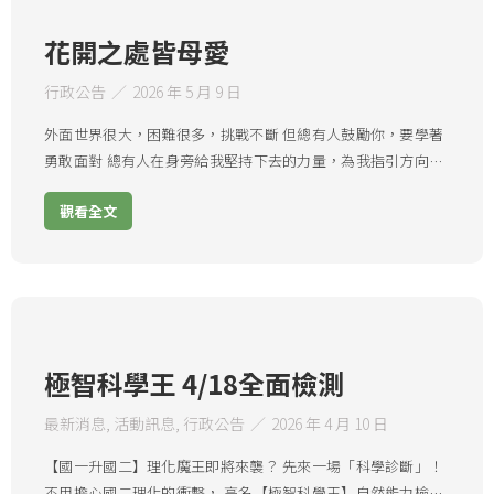
花開之處皆母愛
行政公告
2026 年 5 月 9 日
外面世界很大，困難很多，挑戰不斷 但總有人鼓勵你，要學著
勇敢面對 總有人在身旁給我堅持下去的力量，為我指引方向…
觀看全文
極智科學王 4/18全面檢測
最新消息
,
活動訊息
,
行政公告
2026 年 4 月 10 日
【國一升國二】理化魔王即將來襲？ 先來一場「科學診斷」！
不用擔心國二理化的衝擊， 高名【極智科學王】自然能力檢…