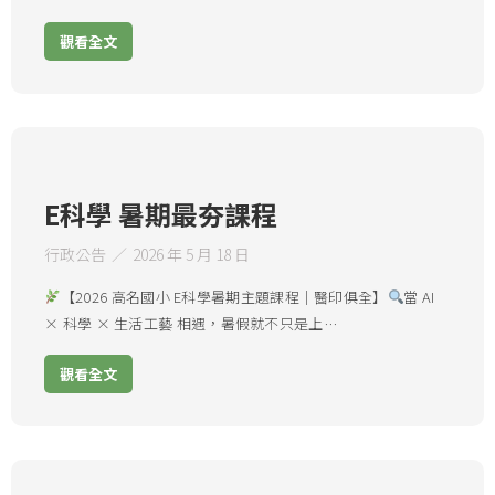
觀看全文
E科學 暑期最夯課程
行政公告
2026 年 5 月 18 日
【2026 高名國小 E科學暑期主題課程｜醫印俱全】
當 AI
× 科學 × 生活工藝 相遇，暑假就不只是上…
觀看全文