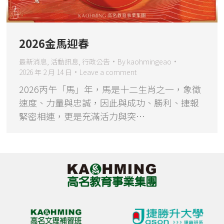
2026金馬迎春
最新消息
,
活動訊息
,
行政公告
By
kaohmingeao
2026 年 2 月 14 日
Leave a comment
2026丙午「馬」年，馬是十二生肖之一，象徵
速度、力量與忠誠，因此與成功、勝利、捷報
緊密相連，更是充滿活力與突…