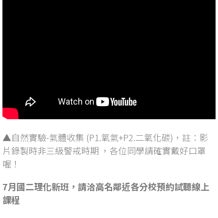
▲自然實驗-氣體收集 (P1.氧氣+P2.二氧化碳)，註：影
片錄製時非三級警戒時期 ，各位同學請確實戴好口罩
喔！
7月國二理化新班，請洽高名鄰近各分校預約試聽線上
課程