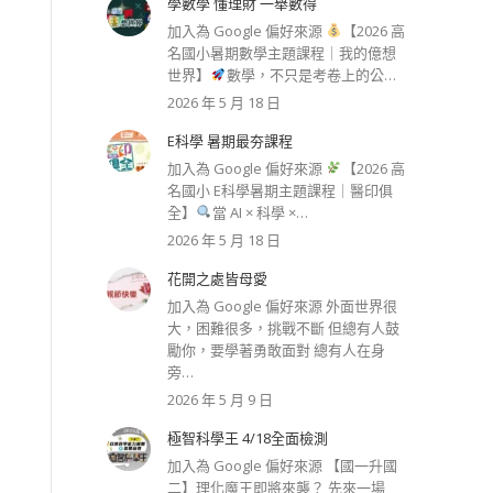
學數學 懂理財 一舉數得
加入為 Google 偏好來源
【2026 高
名國小暑期數學主題課程｜我的億想
世界】
數學，不只是考卷上的公…
2026 年 5 月 18 日
E科學 暑期最夯課程
加入為 Google 偏好來源
【2026 高
名國小 E科學暑期主題課程｜醫印俱
全】
當 AI × 科學 ×…
2026 年 5 月 18 日
花開之處皆母愛
加入為 Google 偏好來源 外面世界很
大，困難很多，挑戰不斷 但總有人鼓
勵你，要學著勇敢面對 總有人在身
旁…
2026 年 5 月 9 日
極智科學王 4/18全面檢測
加入為 Google 偏好來源 【國一升國
二】理化魔王即將來襲？ 先來一場