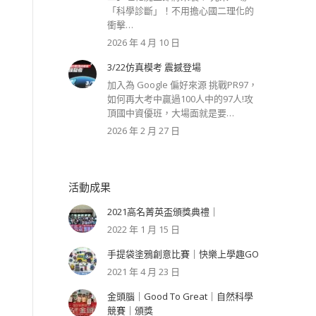
「科學診斷」！不用擔心國二理化的
衝擊…
2026 年 4 月 10 日
3/22仿真模考 震撼登場
加入為 Google 偏好來源 挑戰PR97，
如何再大考中贏過100人中的97人!攻
頂國中資優班，大場面就是要…
2026 年 2 月 27 日
活動成果
2021高名菁英盃頒獎典禮｜
2022 年 1 月 15 日
手提袋塗鴉創意比賽｜快樂上學趣GO
2021 年 4 月 23 日
金頭腦｜Good To Great｜自然科學
競賽｜頒獎