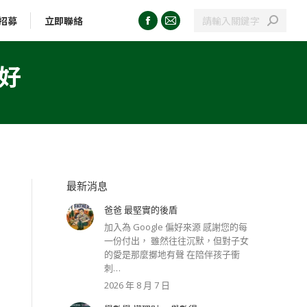
招募
立即聯絡
好
最新消息
爸爸 最堅實的後盾
加入為 Google 偏好來源 感謝您的每
一份付出， 雖然往往沉默，但對子女
的愛是那麼擲地有聲 在陪伴孩子衝
刺…
2026 年 8 月 7 日