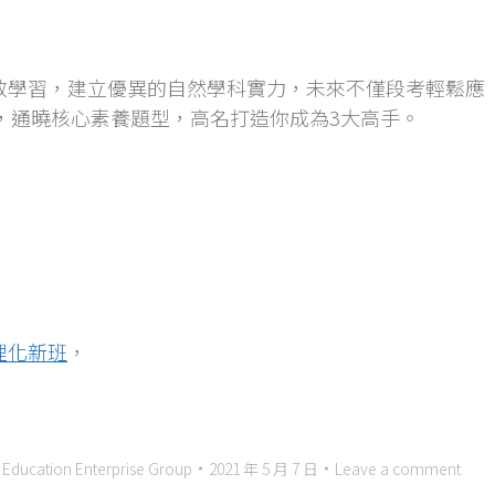
效學習，建立優異的自然學科實力，未來不僅段考輕鬆應
，通曉核心素養題型，高名打造你成為3大高手。
理化新班
，
tion Enterprise Group
2021 年 5 月 7 日
Leave a comment