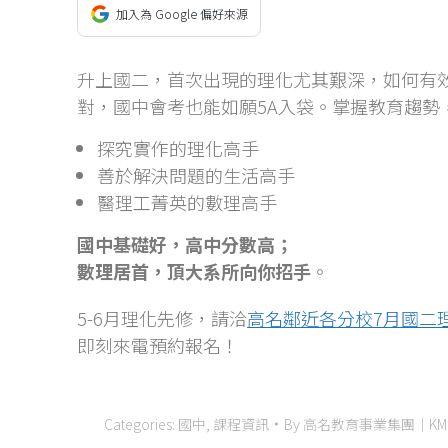
加入為 Google 偏好來源
升上國二，首次出現的理化尤其艱深，如何有
對，國中會考也能如願5A入袋。掌握教育趨勢
探究實作的理化高手
善於解決問題的生活高手
醫理工菁英的數理高手
國中基礎好，高中分數高；
數理居首，頂大系所向你招手
。
5-6月理化先修，請洽
高名鄰近各分校7月國二
即刻來電預約報名！
Categories:
國中
,
課程資訊
By
高名教育事業集團｜KM Educa