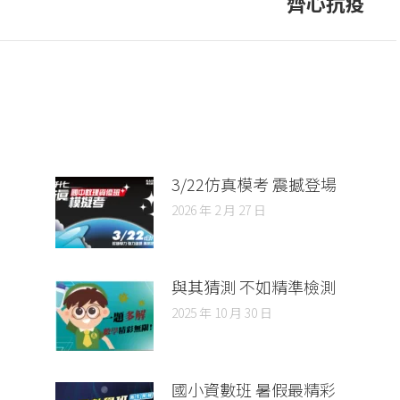
齊心抗疫
3/22仿真模考 震撼登場
2026 年 2 月 27 日
與其猜測 不如精準檢測
2025 年 10 月 30 日
國小資數班 暑假最精彩