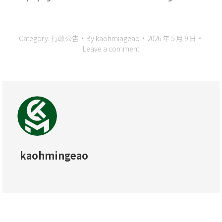
Category:
行政公告
By
kaohmingeao
2026 年 5 月 9 日
Leave a comment
kaohmingeao