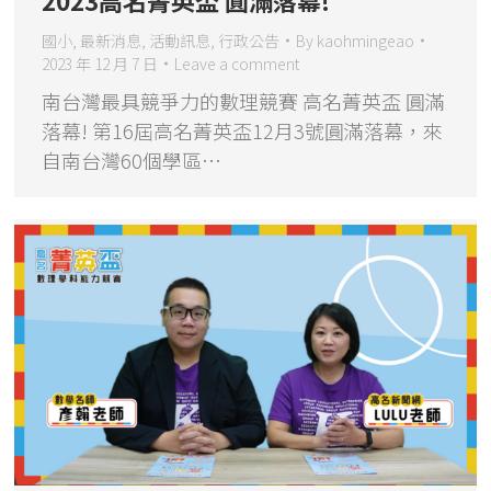
國小
,
最新消息
,
活動訊息
,
行政公告
By
kaohmingeao
2023 年 12 月 7 日
Leave a comment
南台灣最具競爭力的數理競賽 高名菁英盃 圓滿
落幕! 第16屆高名菁英盃12月3號圓滿落幕，來
自南台灣60個學區…