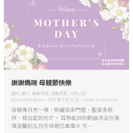
謝謝媽咪 母親節快樂
國中
,
國小
,
最新消息
,
活動訊息
,
行政公告
By
kaohmingeao
2023 年 5 月 13 日
Leave a comment
母親像月亮一樣，照耀我家門窗，聖潔多慈
祥，發出愛的光芒。 耳熟能詳的歌曲洋溢在滿
滿溫馨的五月天母親您真偉大 天…