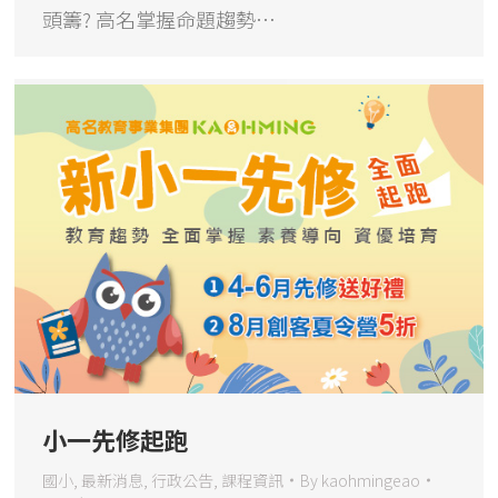
頭籌? 高名掌握命題趨勢…
小一先修起跑
國小
,
最新消息
,
行政公告
,
課程資訊
By
kaohmingeao