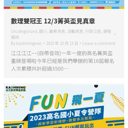
數理雙冠王 12/3菁英盃見真章
Uncategorized
,
國小
,
最新消息
,
活動訊息
,
行政公告
,
課程
資訊
By
kaohmingeao
2023 年 10 月 13 日
Leave a comment
江江江江~~(自帶音效)一年一度的高名菁英盃
重磅登場啦今年已經是我們舉辦的第16屆報名
人次累積共計超過3500…