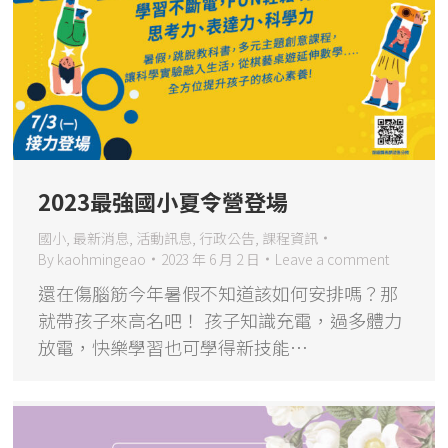
2023最強國小夏令營登場
國小
,
最新消息
,
活動訊息
,
行政公告
,
課程資訊
By
kaohmingeao
2023 年 6 月 2 日
Leave a comment
還在傷腦筋今年暑假不知道該如何安排嗎？那
就帶孩子來高名吧！ 孩子知識充電，過多體力
放電，快樂學習也可學得新技能…