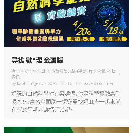
尋找 數*理 金頭腦
Uncategorized
,
國中
,
最新消息
,
活動訊息
,
行政公告
,
課程
資訊
By
kaohmingeao
2024 年 4 月 8 日
Leave a comment
好玩的自然科學你有興趣嗎?你是科學實驗高手
嗎?快來高名金頭腦一探究竟找好麻吉一起來就
在4/20星期六詳情請洽鄰…