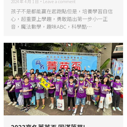
2024 年 4 月 1 日
Leave a comment
孩子不是都能贏在起跑點但是，培養學習自信
心，超重要上學趣，勇敢踏出第一步小一正
音，魔法數學，趣味ABC，科學酷…
2023高名菁英盃 圓滿落幕!