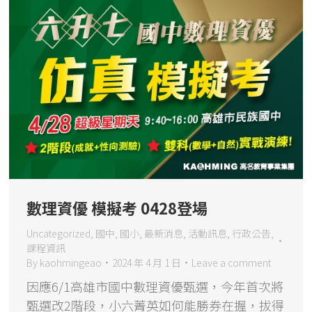
數理資優 模擬考 0428登場
Uncategorized
,
國中
,
國小
,
最新消息
,
活動訊息
,
行政公告
,
課程資訊
By
kaohmingeao
2024 年 4 月 1 日
Leave a comment
因應6/1高雄市國中數理資優甄選，今年首次將
甄選改2階段，小六菁英如何能勝券在握，拔得