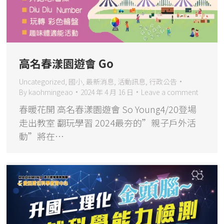
高名春漾園遊會 Go
Uncategorized
,
國小
,
最新消息
,
活動訊息
,
行政公告
By
kaohmingeao
2024 年 4 月 16 日
Leave a comment
春暖花開 高名春漾園遊會 So Young4/20登場
走出教室 翻玩學習 2024最夯的”親子戶外活
動”將在…