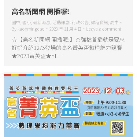
高名新聞網 開播囉!
國中
,
國小
,
最新消息
,
活動訊息
,
行政公告
,
課程資訊
,
高中
By
kaohmingeao
2023 年 11 月 4 日
Leave a comment
☆【高名新聞網 開播囉!】☆強檔首播就是要來
好好介紹12/3登場的高名菁英盃數理能力競賽
★2023菁英盃★ht…