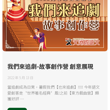
我們來追劇-故事創作營 創意展現
2022 年 5 月 13 日
當追劇成為日常，暑假我們【也來追劇】!!!! 今年語文
愛創客走〝世界著名經典〞風!之前【東方戲曲營】頗
獲好評 …