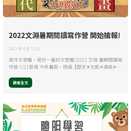
2022文淵暑期閱讀寫作營 開始搶報!
2022 年 4 月 12 日
寫作文很難，寫好一篇好文更難?2022 文淵 暑期閱讀寫
作營 7/11登場 今年暑假，透過【歷史✕生態✕漫威✕…
觀看全文