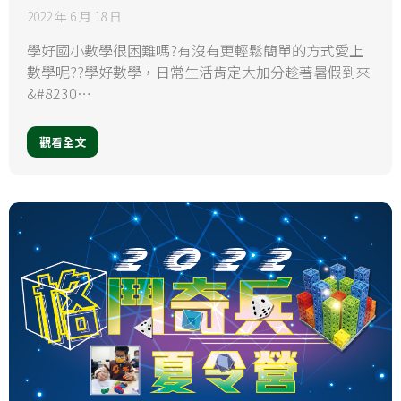
2022 年 6 月 18 日
學好國小數學很困難嗎?有沒有更輕鬆簡單的方式愛上
數學呢??學好數學，日常生活肯定大加分趁著暑假到來
&#8230…
觀看全文