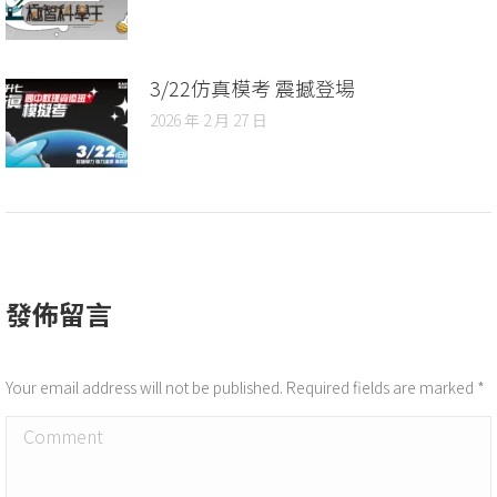
3/22仿真模考 震撼登場
2026 年 2 月 27 日
發佈留言
Your email address will not be published. Required fields are marked
*
Comment