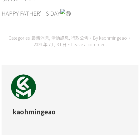
HAPPY FATHER’S DAY
Categories:
最新消息
,
活動訊息
,
行政公告
By
kaohmingeao
2023 年 7 月 31 日
Leave a comment
kaohmingeao