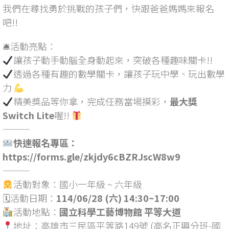
我們在尋找勇於挑戰的孩子們，快跟爸爸媽媽來報名
吧!!
🛎活動亮點：
讓孩子動手動腦全身動起來，突破各種趣味關卡!!
透過各種有趣的數學關卡，讓孩子玩中學、玩出數學
力
精美獎品等你拿，完成任務當場摸彩，
最大獎
Switch Lite
喔!!
———
快速報名專區：
https://forms.gle/zkjdy6cBZRJscW8w9
———
活動對象：國小一年級 ~ 六年級
🗓活動日期：
114/06/28 (六) 14:30~17:00
活動地點：
國立科學工藝博物館 平等大道
地址：高雄市三民區平等路149號 (高名正興分班-國