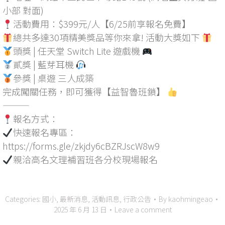
小部 對面)
活動費用：$399元/人【6/25前享報名免費】
總共多達30項精美獎品等你來拿! 活動大獎如下
頭獎 | 任天堂 Switch Lite 遊戲機
貳獎 | 藍芽耳機
參獎 | 桌遊 三人成築
完成闖關任務，即可獲得【益智魯班鎖】
———
報名方式：
快速報名專區：
https://forms.gle/zkjdy6cBZRJscW8w9
親洽高名文理補習班各分校現場報名
Categories:
國小
,
最新消息
,
活動訊息
,
行政公告
By
kaohmingeao
2025 年 6 月 13 日
Leave a comment