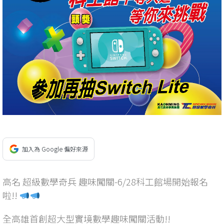
加入為 Google 偏好來源
高名 超級數學奇兵 趣味闖關-6/28科工館場開始報名
啦!!
全高雄首創超大型實境數學趣味闖關活動!!