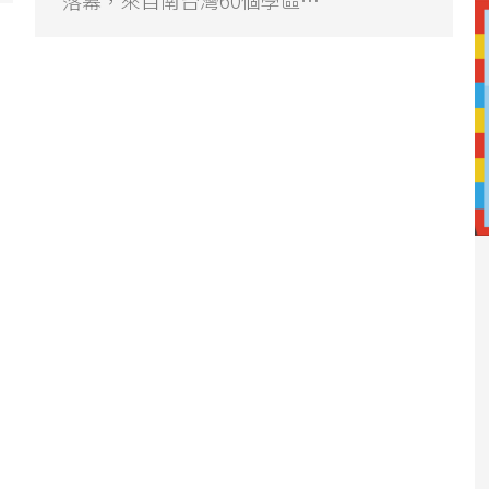
落幕，來自南台灣60個學區…