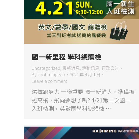
國一新里程 學科總體檢
Uncategorized
,
最新消息
,
活動訊息
,
行政公告
By
kaohmingeao
2024 年 4 月 1 日
Leave a comment
選擇跟努力 一樣重要 國一新鮮人，準備振
翅高飛，飛向夢想了嗎? 4/21第二次國一
入班檢測，英數國學科總體檢 …