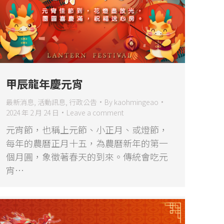
甲辰龍年慶元宵
最新消息
,
活動訊息
,
行政公告
By
kaohmingeao
2024 年 2 月 24 日
Leave a comment
元宵節，也稱上元節、小正月、或燈節，
每年的農曆正月十五，為農曆新年的第一
個月圓，象徵著春天的到來。傳統會吃元
宵…