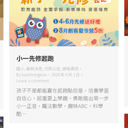
小一先修起跑
國小
,
最新消息
,
行政公告
,
課程資訊
By
kaohmingeao
2024 年 4 月 1 日
Leave a comment
孩子不是都能贏在起跑點但是，培養學習
自信心，超重要上學趣，勇敢踏出第一步
小一正音，魔法數學，趣味ABC，科學
酷…