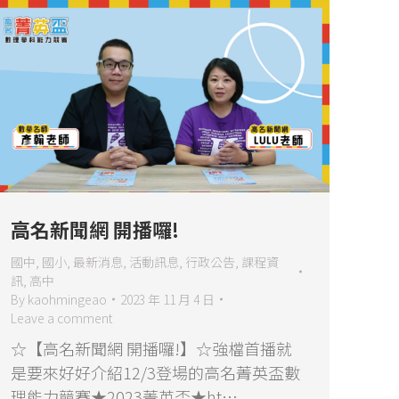
高名新聞網 開播囉!
國中
,
國小
,
最新消息
,
活動訊息
,
行政公告
,
課程資
訊
,
高中
By
kaohmingeao
2023 年 11 月 4 日
Leave a comment
☆【高名新聞網 開播囉!】☆強檔首播就
是要來好好介紹12/3登場的高名菁英盃數
理能力競賽★2023菁英盃★ht…