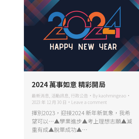
2024 萬事如意 精彩開局
最新消息
,
活動訊息
,
行政公告
By
kaohmingeao
2023 年 12 月 30 日
Leave a comment
揮別2023，迎接2024 新年新氣象，我希
望可以…▲學業進步▲考上理想志願▲減
重有成▲脫單成功▲…