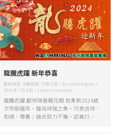
龍騰虎躍 新年恭喜
最新消息
,
活動訊息
,
行政公告
By
kaohmingeao
2024 年 2 月 8 日
Leave a comment
龍騰虎躍 獻祥瑞春暖花開 氣象新2024歲
次甲辰龍年，龍為祥瑞之象，代表吉祥、
和順、尊貴；過去努力不懈，認真打…