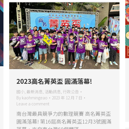
2023高名菁英盃 圓滿落幕!
國小
,
最新消息
,
活動訊息
,
行政公告
By
kaohmingeao
2023 年 12 月 7 日
Leave a comment
南台灣最具競爭力的數理競賽 高名菁英盃
圓滿落幕! 第16屆高名菁英盃12月3號圓滿