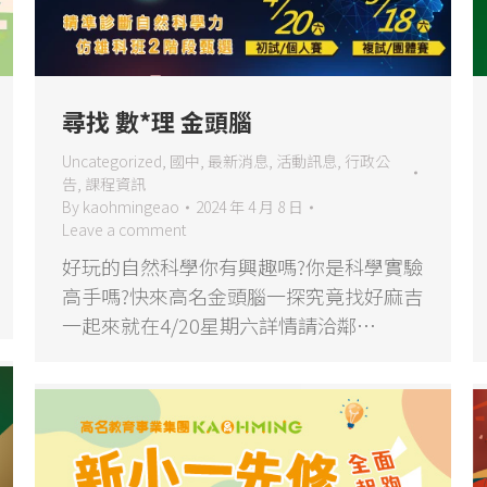
尋找 數*理 金頭腦
Uncategorized
,
國中
,
最新消息
,
活動訊息
,
行政公
告
,
課程資訊
By
kaohmingeao
2024 年 4 月 8 日
Leave a comment
好玩的自然科學你有興趣嗎?你是科學實驗
高手嗎?快來高名金頭腦一探究竟找好麻吉
一起來就在4/20星期六詳情請洽鄰…