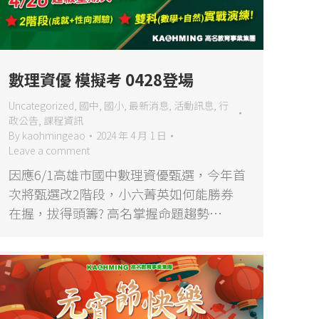
數理資優 模擬考 0428登場
Uncategorized
,
國中
,
國小
,
最新消息
,
活動訊息
,
行
政公告
,
課程資訊
By
kaohmingeao
2024 年 4 月 1 日
Leave a comment
因應6/1高雄市國中數理資優甄選，今年首
次將甄選改2階段，小六菁英如何能勝券
在握，拔得頭籌? 高名掌握命題趨勢…