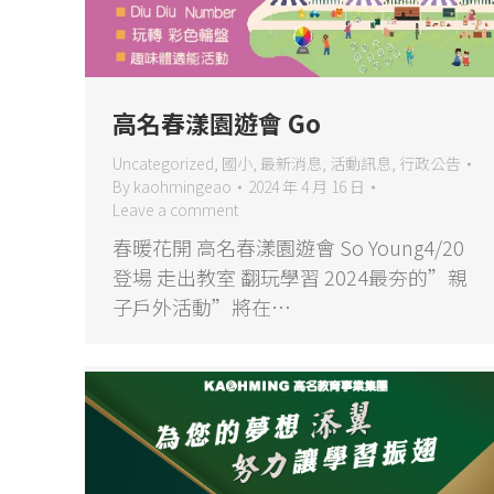
高名春漾園遊會 Go
Uncategorized
,
國小
,
最新消息
,
活動訊息
,
行政公告
By
kaohmingeao
2024 年 4 月 16 日
Leave a comment
春暖花開 高名春漾園遊會 So Young4/20
登場 走出教室 翻玩學習 2024最夯的”親
子戶外活動”將在…