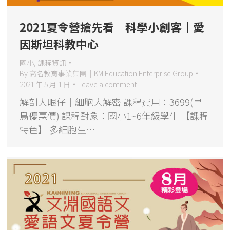
2021夏令營搶先看｜科學小創客｜愛
因斯坦科教中心
國小
,
課程資訊
By
高名教育事業集團｜KM Education Enterprise Group
2021 年 5 月 1 日
Leave a comment
解剖大眼仔｜細胞大解密 課程費用：3699(早
鳥優惠價) 課程對象：國小1~6年級學生 【課程
特色】 多細胞生…