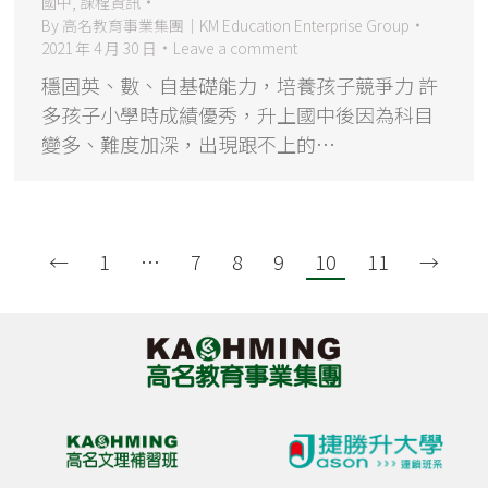
國中
,
課程資訊
By
高名教育事業集團｜KM Education Enterprise Group
2021 年 4 月 30 日
Leave a comment
穩固英、數、自基礎能力，培養孩子競爭力 許
多孩子小學時成績優秀，升上國中後因為科目
變多、難度加深，出現跟不上的…
←
1
…
7
8
9
10
11
→