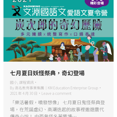
七月夏日妖怪祭典，奇幻登場
國小
,
課程資訊
By
高名教育事業集團｜KM Education Enterprise Group
2021 年 4 月 30 日
Leave a comment
「樂活暑假，噴發想像」 七月夏日鬼怪祭典登
場，在荒誕虛幻、高潮迭起的故事裡遨遊唐代
傳奇小說！ 中西鬼怪名著導讀…