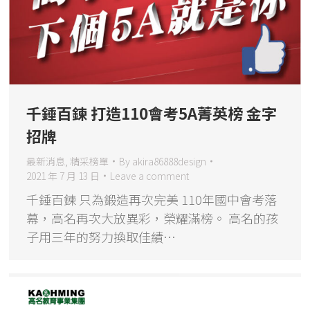
千錘百鍊 打造110會考5A菁英榜 金字
招牌
最新消息
,
精采榜單
By
akira86888design
2021 年 7 月 13 日
Leave a comment
千錘百鍊 只為鍛造再次完美 110年國中會考落
幕，高名再次大放異彩，榮耀滿榜。 高名的孩
子用三年的努力換取佳績…