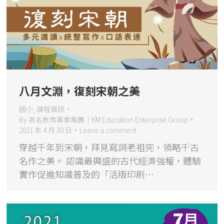
八月文淵，復刻宋朝之美
國小
,
課程資訊
By
高名教育事業集團｜KM Education Enterprise Group
2021 年 4 月 30 日
Leave a comment
穿越千年到宋朝，拜見寫詞老祖完，領略千古
名作之美。 認識最興盛的古代經濟強權，體驗
實作促進知識普及的「活版印刷…