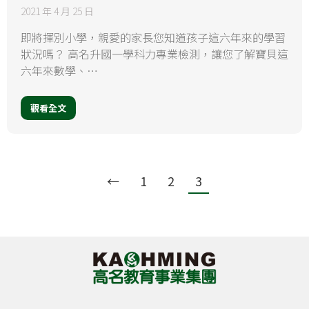
2021 年 4 月 25 日
即將揮別小學，親愛的家長您知道孩子這六年來的學習
狀況嗎？ 高名升國一學科力專業檢測，讓您了解寶貝這
六年來數學、…
觀看全文
←
1
2
3